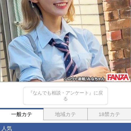
『なんでも相談・アンケート』に戻
る
一般カテ
地域カテ
18禁カテ
人気