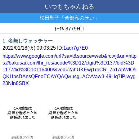
いつもちゃんねる
松田聖子「全部私のせい」
ﾄｰﾀﾙ:8779HIT
1
名無しウォッチャー
2022/01/18(火) 09:03:25 ID:
1aqr7g7E0
https://www.google.com/url?sa=t&source=web&rct=j&url=http
s://bakusai.com/thr_res/acode%3D12/ctgid%3D137/bid%3D
1177/tid%3D10116400/&ved=2ahUKEwj1roCR_7n1AhWIO5
QKHbsDAnsQFnoECAYQAQ&usg=AOvVaw3-49Hq7IPjwyg
23NIn8SBX
jpg画像(22KB)
jpg画像(75KB)