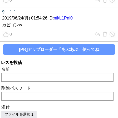
0
9
゜゜
2019/06/24(月) 01:54:26 ID:
nfkL1PnI0
カビゴンw
0
[PR]アップローダー「あぷあぷ」使ってね
レスを投稿
名前
削除パスワード
添付
ファイルを選択 1