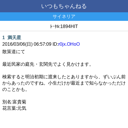
いつもちゃんねる
サイネリア
ﾄｰﾀﾙ:1894HIT
1
満天星
2016/03/06(日) 06:57:09 ID:
r0jx.OHoO
散策道にて
最近民家の庭先・玄関先でよく見かけます。
検索すると明治初期に渡来したとありますから、ずいぶん前
からあったのですね。小生だけが最近まで知らなかっただけ
のことかも。
別名:富貴菊
花言葉:元気