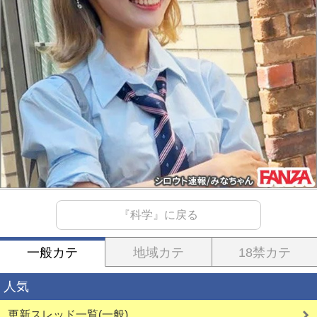
『科学』に戻る
一般カテ
地域カテ
18禁カテ
人気
更新スレッド一覧(一般)