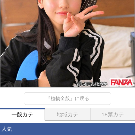
『植物全般』に戻る
一般カテ
地域カテ
18禁カテ
人気