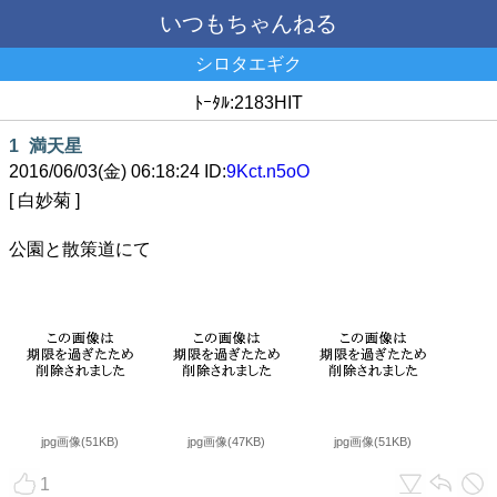
いつもちゃんねる
シロタエギク
ﾄｰﾀﾙ:2183HIT
1
満天星
2016/06/03(金) 06:18:24 ID:
9Kct.n5oO
[ 白妙菊 ]
公園と散策道にて
jpg画像(51KB)
jpg画像(47KB)
jpg画像(51KB)
1