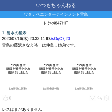
いつもちゃんねる
ワタナベエンターテインメント雷鳥
ﾄｰﾀﾙ:4847HIT
1
射水の星🌟
2020/07/16(木) 20:33:11 ID:
/sOqC7j20
雷鳥の藤沢さなえ裕一は仲良し姉弟です。
jpg画像(11KB)
jpg画像(9KB)
jpg画像(13KB)
0
レスはまだありません