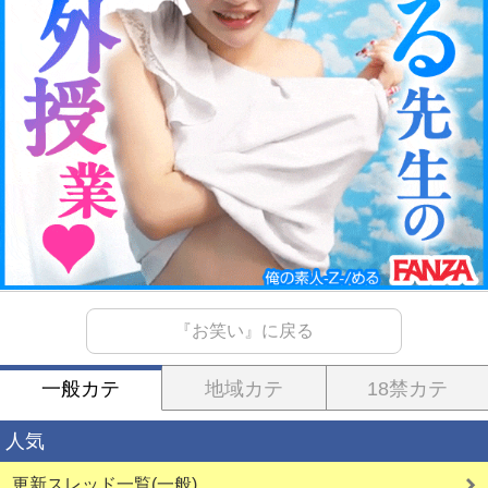
『お笑い』に戻る
一般カテ
地域カテ
18禁カテ
人気
更新スレッド一覧(一般)