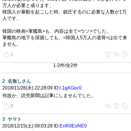
万人が必要と成ります、
韓国人が暴動を起こした時、鎮圧するのに必要な人数が1万
人です、
韓国の映画<軍艦島>も、内容は全て<ウソ>でした、
軍艦島の地下を採掘しても、<韓国人5万人の遺骨>は出て来
ません。
1
1-2件/全2件
2
名無しさん
2018/11/28(水) 22:28:09 ID:
l.1gAGoc0
何故か、読売新聞は記事にしませんでした。
0
3
ヤマト
2018/12/15(土) 09:03:28 ID:
EnR0EoNE0