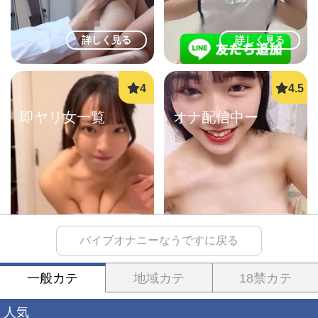
詳しく見る
詳しく見る
即ヤリ女一覧
オナ配信中ー
詳しく見る
詳しく見る
バイブオナニーなうですに戻る
一般カテ
地域カテ
18禁カテ
生オナ配信
ママ活初心者
人気