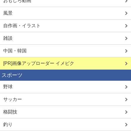
おもしろ動画
学生とヤレる
ママ活中出し
風景
自作画・イラスト
雑談
中国・韓国
詳しく見る
詳しく見る
[PR]画像アップローダー イメピク
スポーツ
野球
サッカー
格闘技
釣り