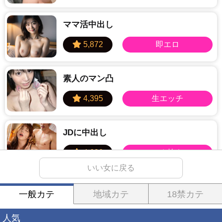
ママ活中出し
素人のマン凸
JDに中出し
いい女に戻る
学生とヤレる
一般カテ
地域カテ
18禁カテ
人気