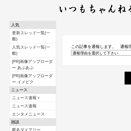
人気
更新スレッド一覧(一
般)
この記事を通報します。 通報
人気スレッド一覧(一
般)
[PR]画像アップローダ
ー あぷあぷ
[PR]画像アップローダ
ー イメピク
ニュース
ニュース速報＋
ニュース速報
エンタメニュース
雑談
匿名ダイアリー