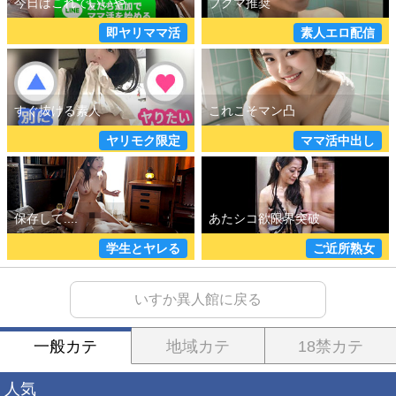
即ヤリママ活
素人エロ配信
ヤリモク限定
ママ活中出し
学生とヤレる
ご近所熟女
いすか異人館に戻る
一般カテ
地域カテ
18禁カテ
人気