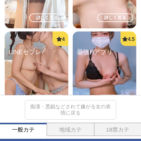
詳しく見る
詳しく見る
LINEセフレ
最強Hアプリ
詳しく見る
詳しく見る
痴漢・悪戯などされて嫌がる女の表
情に戻る
一般カテ
地域カテ
18禁カテ
ご近所即ヤリ
ママ活初心者