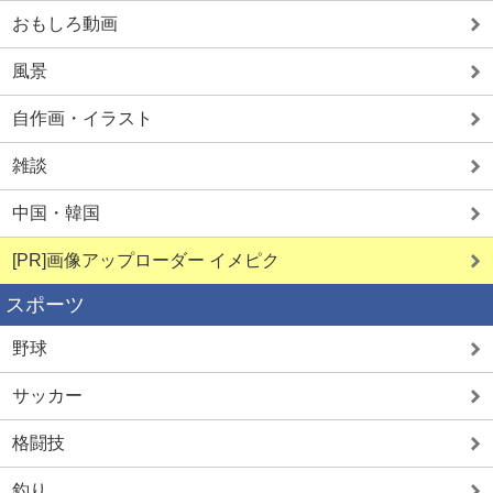
おもしろ動画
学生とヤレる
熟女ド近所H
風景
自作画・イラスト
雑談
詳しく見る
詳しく見る
中国・韓国
[PR]画像アップローダー イメピク
スポーツ
野球
サッカー
格闘技
釣り