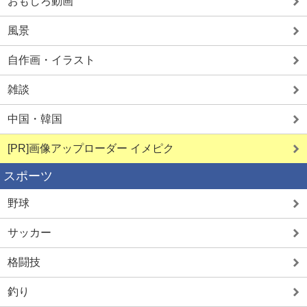
おもしろ動画
見せ合い希望
オナ配信中ー
風景
自作画・イラスト
雑談
中国・韓国
詳しく見る
詳しく見る
[PR]画像アップローダー イメピク
スポーツ
野球
サッカー
格闘技
釣り