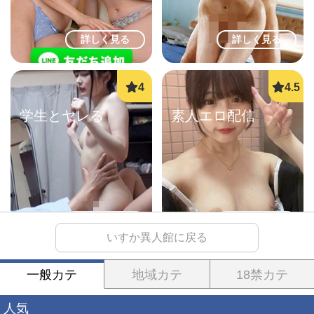
詳しく見る
詳しく見る
学生とヤレる
素人エロ配信
詳しく見る
詳しく見る
いすか異人館に戻る
一般カテ
地域カテ
18禁カテ
生オナ配信
ご近所即ヤリ
人気