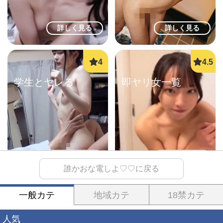
詳しく見る
詳しく見る
学生とヤレる
即ヤリ女一覧
詳しく見る
詳しく見る
誰かおな電しよ♡♡に戻る
一般カテ
地域カテ
18禁カテ
熟女ド近所H
ご近所即ヤリ
人気