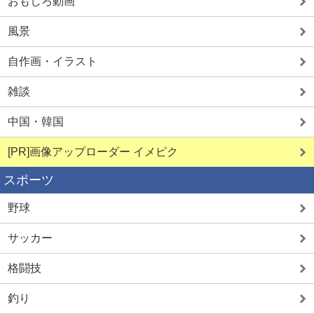
おもしろ動画
最強Hアプリ
熟女即ヌキ
風景
自作画・イラスト
雑談
中国・韓国
詳しく見る
詳しく見る
[PR]画像アップローダー イメピク
スポーツ
野球
サッカー
格闘技
釣り