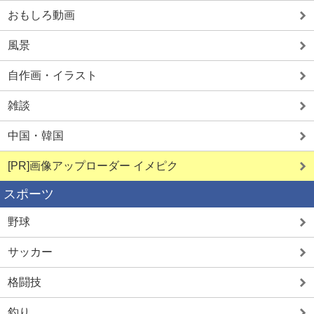
おもしろ動画
見せ合い希望
LINEセフレ
風景
自作画・イラスト
雑談
詳しく見る
詳しく見る
中国・韓国
[PR]画像アップローダー イメピク
スポーツ
野球
サッカー
格闘技
釣り