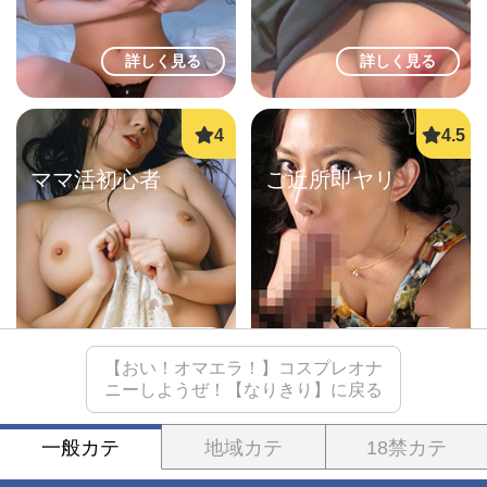
詳しく見る
詳しく見る
ママ活初心者
ご近所即ヤリ
詳しく見る
詳しく見る
【おい！オマエラ！】コスプレオナ
ニーしようぜ！【なりきり】に戻る
一般カテ
地域カテ
18禁カテ
学生とヤレる
ご近所熟女