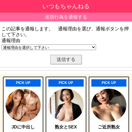
いつもちゃんねる
迷惑行為を通報する
この記事を通報します。 通報理由を選び、通報ボタンを押
して下さい。
通報理由
PICK UP
PICK UP
PICK UP
JDに中出し
熟女とSEX
ご近所熟女