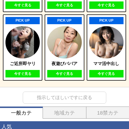
今すぐ見る
今すぐ見る
今すぐ見る
PICK UP
PICK UP
PICK UP
ご近所即ヤリ
夜遊びババア
ママ活中出し
今すぐ見る
今すぐ見る
今すぐ見る
指示してほしいですに戻る
一般カテ
地域カテ
18禁カテ
人気