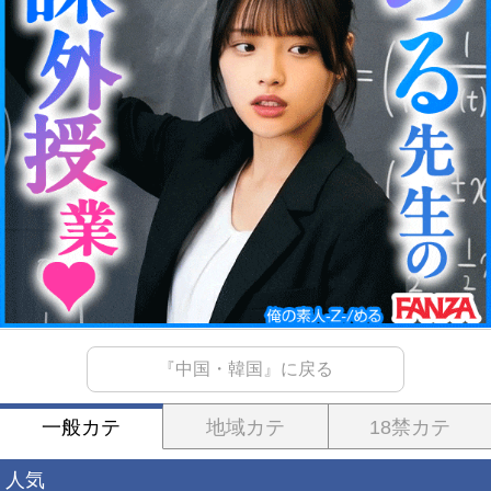
『中国・韓国』に戻る
一般カテ
地域カテ
18禁カテ
人気