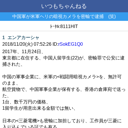
いつもちゃんねる
中国軍が米軍ヘリの暗視カメラを密輸で逮捕 (笑)
ﾄｰﾀﾙ:8111HIT
1
エンアカーシャ
2018/11/20(火) 07:52:26 ID:
rSokEG1Q0
2017年、11月24日、
東京都に在住する、中国人留学生(22)が、密輸罪で公安に逮
捕された、
中国の軍事企業に、米軍の<戦闘用暗視カメラ>を、無許可
のまま、
航空貨物で、中国軍事企業が保有する、香港の倉庫宛で送っ
た、
1台、数千万円の価格、
1留学生が用意出来る金額では無い、
日本の<三菱電機>も密輸に加担しており、工作員が三菱に
入り込んでいる証でも有る、