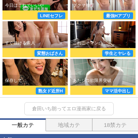
LINEセフレ
最強Hアプリ
変態おばさん
学生とヤレる
熟女ド近所H
ママ活中出し
倉田いち朗ってエロ漫画家に戻る
一般カテ
地域カテ
18禁カテ