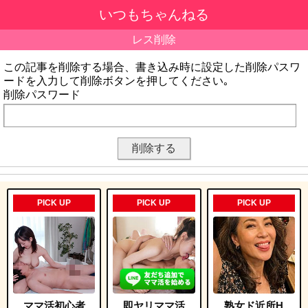
いつもちゃんねる
レス削除
この記事を削除する場合、書き込み時に設定した削除パスワ
ードを入力して削除ボタンを押してください｡
削除パスワード
PICK UP
PICK UP
PICK UP
ママ活初心者
即ヤリママ活
熟女ド近所H