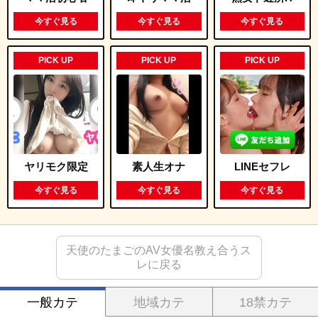
今すぐ見る
今すぐ見る
今すぐ見る
PICK UP
PICK UP
PICK UP
ヤリモク限定
素人生オナ
LINEセフレ
今すぐ見る
今すぐ見る
今すぐ見る
天使のたまごのAV女優名教え合うス
レに戻る
一般カテ
地域カテ
18禁カテ