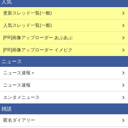
人気
更新スレッド一覧(一般)
人気スレッド一覧(一般)
[PR]画像アップローダー あぷあぷ
詳しく見る
詳しく見る
[PR]画像アップローダー イメピク
ニュース
エログルLIVE
JDとヤレる
ニュース速報＋
ニュース速報
エンタメニュース
雑談
詳しく見る
詳しく見る
匿名ダイアリー