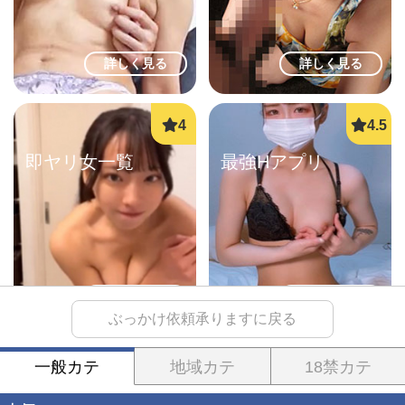
詳しく見る
詳しく見る
即ヤリ女一覧
最強Hアプリ
詳しく見る
詳しく見る
ぶっかけ依頼承りますに戻る
一般カテ
地域カテ
18禁カテ
生オナ配信
即会い即ハメ