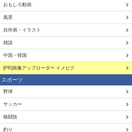
おもしろ動画
ママ活初心者
生オナ配信
風景
自作画・イラスト
雑談
中国・韓国
詳しく見る
詳しく見る
[PR]画像アップローダー イメピク
スポーツ
野球
サッカー
格闘技
釣り