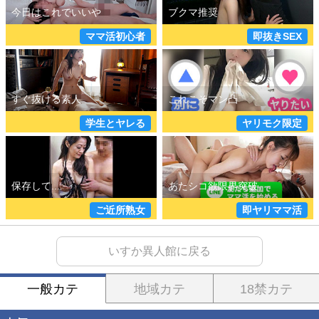
ママ活初心者
即抜きSEX
学生とヤレる
ヤリモク限定
ご近所熟女
即ヤリママ活
いすか異人館に戻る
一般カテ
地域カテ
18禁カテ