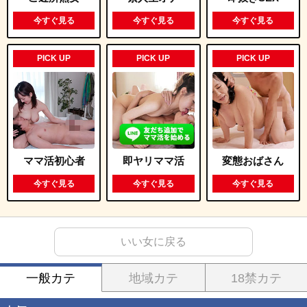
今すぐ見る
今すぐ見る
今すぐ見る
PICK UP
PICK UP
PICK UP
ママ活初心者
即ヤリママ活
変態おばさん
今すぐ見る
今すぐ見る
今すぐ見る
いい女に戻る
一般カテ
地域カテ
18禁カテ