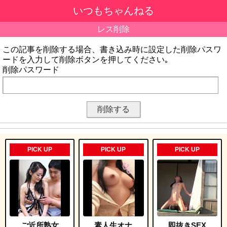
いつもちゃんねる
レス削除
この記事を削除する場合、書き込み時に設定した削除パスワ
ードを入力して削除ボタンを押してください｡
削除パスワード
PICK UP
PICK UP
PICK UP
ご近所熟女
素人生オナ
即抜きSEX