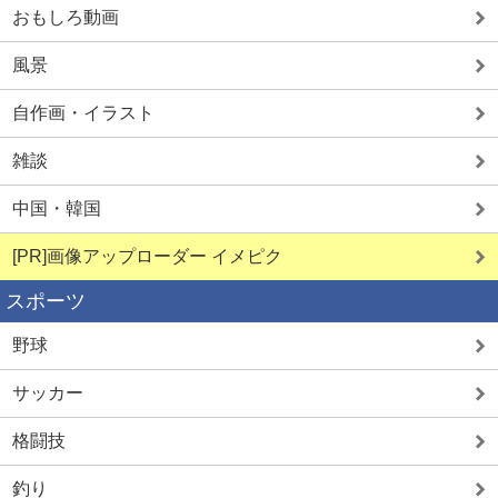
おもしろ動画
生オナ配信
学生とヤレる
風景
自作画・イラスト
雑談
中国・韓国
詳しく見る
詳しく見る
[PR]画像アップローダー イメピク
スポーツ
野球
サッカー
格闘技
釣り