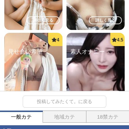
詳しく見る
詳しく見る
見せ合い希望
素人オナニー
詳しく見る
詳しく見る
投稿してみたくて。に戻る
一般カテ
地域カテ
18禁カテ
LINEセフレ
熟女即ヌキ