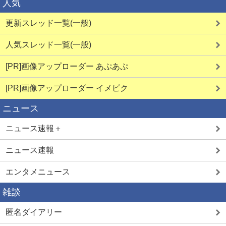
人気
更新スレッド一覧(一般)
人気スレッド一覧(一般)
[PR]画像アップローダー あぷあぷ
詳しく見る
詳しく見る
[PR]画像アップローダー イメピク
ニュース
エログルLIVE
ご近所即ヤリ
ニュース速報＋
ニュース速報
エンタメニュース
雑談
詳しく見る
詳しく見る
匿名ダイアリー