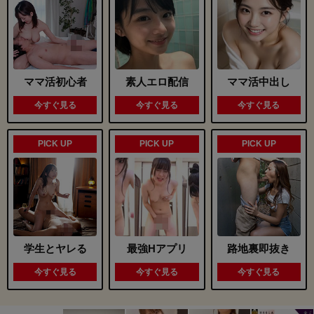
ご近所即ヤリ
見せ合い希望
ママ活初心者
素人エロ配信
ママ活中出し
今すぐ見る
今すぐ見る
今すぐ見る
PICK UP
PICK UP
PICK UP
詳しく見る
詳しく見る
ママ活中出し
熟女即ヌキ
学生とヤレる
最強Hアプリ
路地裏即抜き
今すぐ見る
今すぐ見る
今すぐ見る