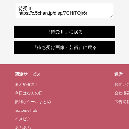
『待受Ⅱ』に戻る
『待ち受け画像・芸術』に戻る
関連サービス
運営
まとめダネ！
お問い
今日はなんの日
会社概
便利なツールまとめ
広告掲
matomeHub
イメピク
あぷあぷ