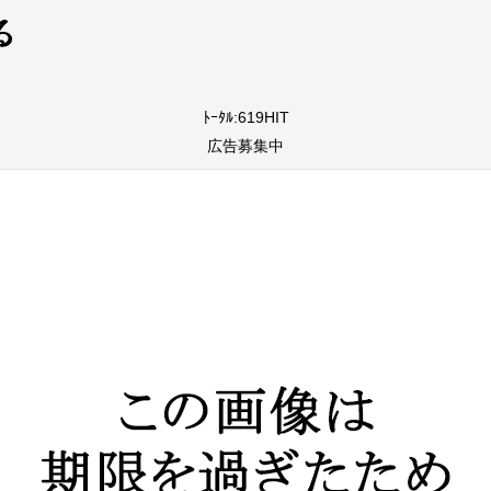
ﾄｰﾀﾙ:619HIT
広告募集中