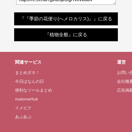
『『季節の花便り(へメロカリス)』』に戻る
『植物全般』に戻る
関連サービス
運営
まとめダネ！
お問い
今日はなんの日
会社概
便利なツールまとめ
広告掲
matomeHub
イメピク
あぷあぷ