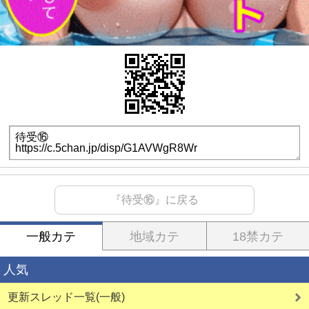
『待受⑯』に戻る
一般カテ
地域カテ
18禁カテ
人気
更新スレッド一覧(一般)