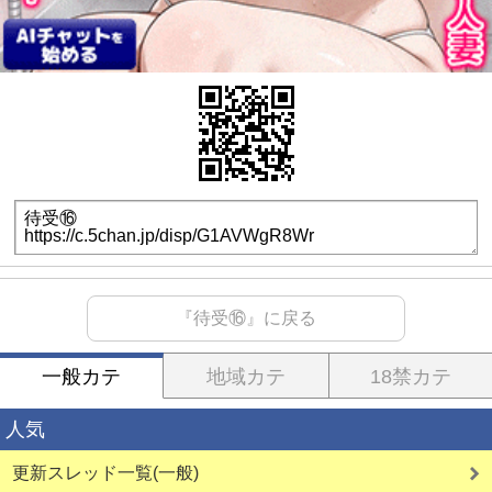
『待受⑯』に戻る
一般カテ
地域カテ
18禁カテ
人気
更新スレッド一覧(一般)