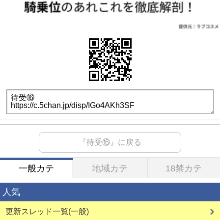
『待受⑯』に戻る
一般カテ
地域カテ
18禁カテ
人気
更新スレッド一覧(一般)