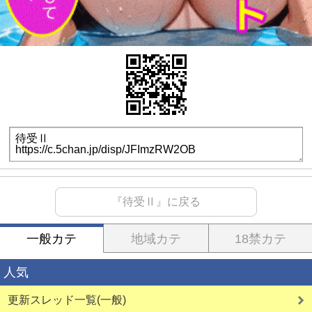
『待受Ⅱ』に戻る
一般カテ
地域カテ
18禁カテ
人気
更新スレッド一覧(一般)