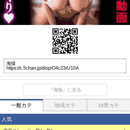
『海猿』に戻る
一般カテ
地域カテ
18禁カテ
人気