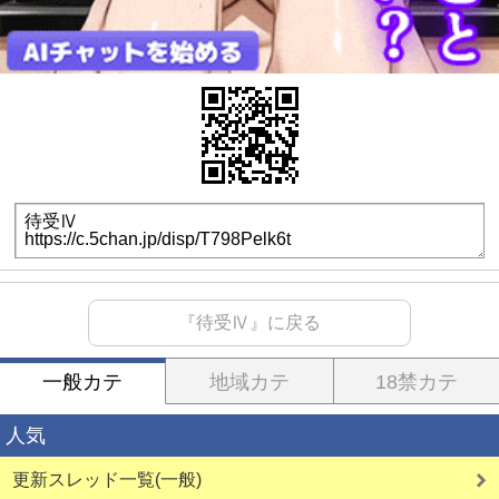
『待受Ⅳ』に戻る
一般カテ
地域カテ
18禁カテ
人気
更新スレッド一覧(一般)