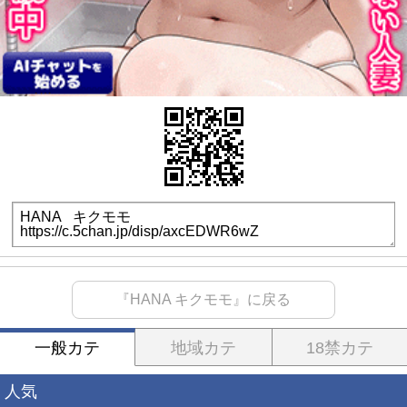
『HANA キクモモ』に戻る
一般カテ
地域カテ
18禁カテ
人気