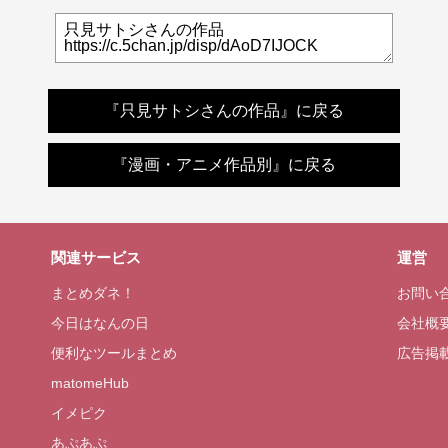
『只見サトシさんの作品』に戻る
『漫画・アニメ作品別』に戻る
関連サービス
運営
まとめダネ！
お問い
今日はなんの日
会社概
便利なツールまとめ
広告掲
matomeHub
イメピク
あぷあぷ