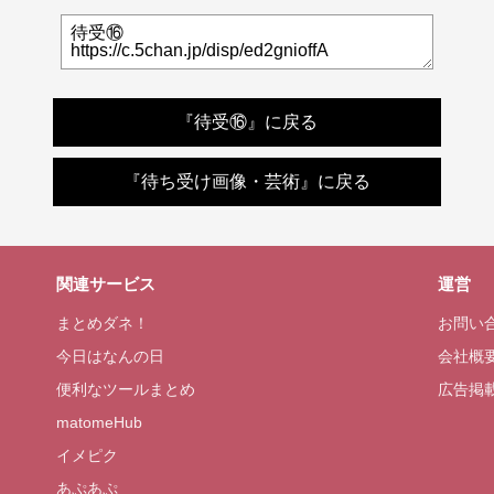
『待受⑯』に戻る
『待ち受け画像・芸術』に戻る
関連サービス
運営
まとめダネ！
お問い
今日はなんの日
会社概
便利なツールまとめ
広告掲
matomeHub
イメピク
あぷあぷ