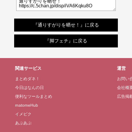
『通りすがりを晒せ！』に戻る
『脚フェチ』に戻る
関連サービス
運営
まとめダネ！
お問い
今日はなんの日
会社概
便利なツールまとめ
広告掲
matomeHub
イメピク
あぷあぷ