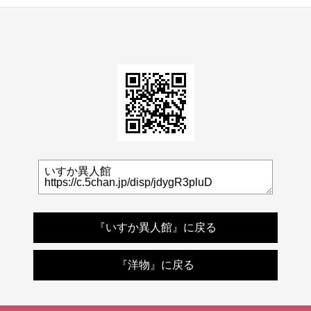
『いすか異人館』に戻る
『洋物』に戻る