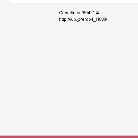
Cameltoe#260421〓
http://iup.jp/erdp4_H69jI/