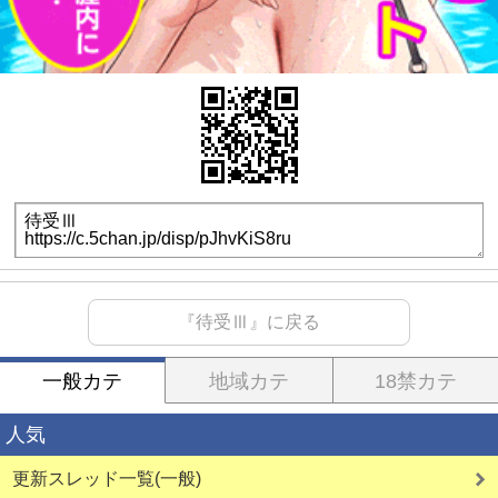
『待受Ⅲ』に戻る
一般カテ
地域カテ
18禁カテ
人気
更新スレッド一覧(一般)