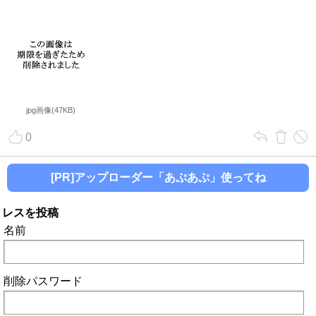
jpg画像(47KB)
0
[PR]アップローダー「あぷあぷ」使ってね
レスを投稿
名前
削除パスワード