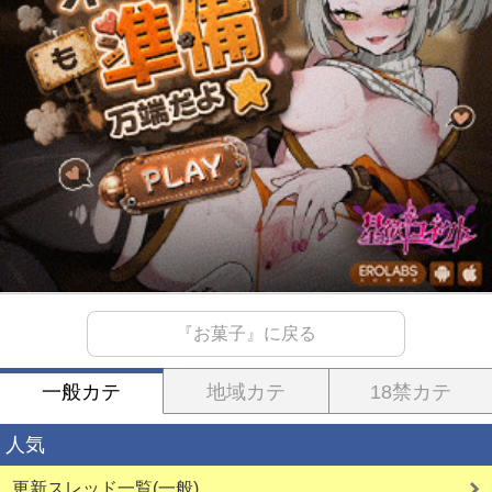
『お菓子』に戻る
一般カテ
地域カテ
18禁カテ
人気
更新スレッド一覧(一般)