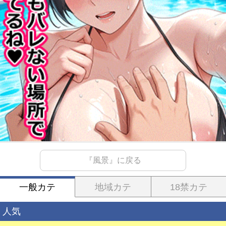
『風景』に戻る
一般カテ
地域カテ
18禁カテ
人気