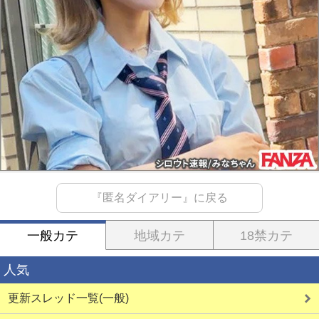
『匿名ダイアリー』に戻る
一般カテ
地域カテ
18禁カテ
人気
更新スレッド一覧(一般)