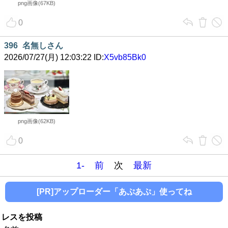
png画像(67KB)
0
396
名無しさん
2026/07/27(月) 12:03:22 ID:
X5vb85Bk0
png画像(62KB)
0
1-
前
次
最新
[PR]アップローダー「あぷあぷ」使ってね
レスを投稿