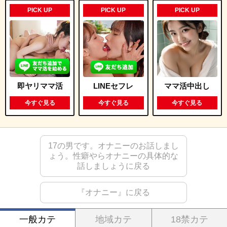
PICK UP
PICK UP
PICK UP
即ヤリママ活
LINEセフレ
ママ活中出し
今すぐ見る
今すぐ見る
今すぐ見る
17の男です。オナニーのお話しまし
ょう。性癖やらオナニーの具体的な
話しましょうに戻る
『オナニー』に戻る
一般カテ
地域カテ
18禁カテ