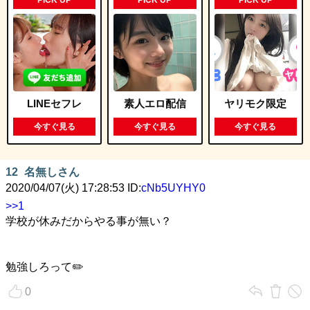
LINEセフレ
素人エロ配信
ヤリモク限定
今すぐ見る
今すぐ見る
今すぐ見る
12
名無しさん
2020/04/07(火) 17:28:53 ID:
cNb5UYHY0
>>1
学校が休みだからやる事が無い？
勉強しろって✏️
0