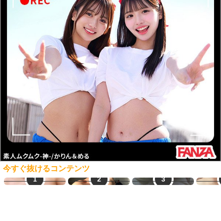
今すぐ抜けるコンテンツ
オナ配信中ー
ご近所熟女
生オナ配信
素