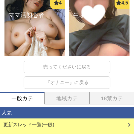
ママ活初心者
生オナ配信
詳しく見る
詳しく見る
売ってくださいに戻る
『オナニー』に戻る
オナ配信中ー
夜遊びババア
一般カテ
地域カテ
18禁カテ
人気
更新スレッド一覧(一般)