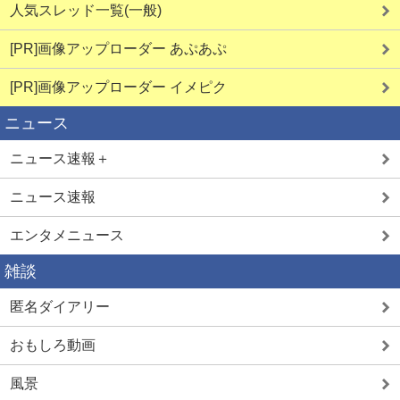
詳しく見る
詳しく見る
人気スレッド一覧(一般)
[PR]画像アップローダー あぷあぷ
[PR]画像アップローダー イメピク
ご近所即ヤリ
JDとヤレる
ニュース
ニュース速報＋
ニュース速報
エンタメニュース
詳しく見る
詳しく見る
雑談
匿名ダイアリー
ママ活中出し
学生とヤレる
おもしろ動画
風景