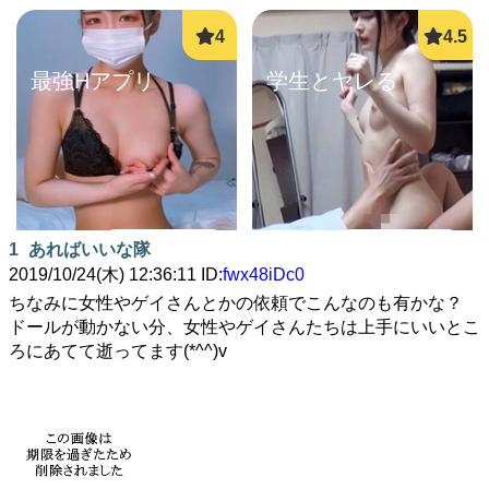
最強Hアプリ
学生とヤレる
詳しく見る
詳しく見る
1
あればいいな隊
2019/10/24(木) 12:36:11 ID:
fwx48iDc0
ちなみに女性やゲイさんとかの依頼でこんなのも有かな？
ドールが動かない分、女性やゲイさんたちは上手にいいとこ
ろにあてて逝ってます(*^^)v
即ヤリ女一覧
ママ活中出し