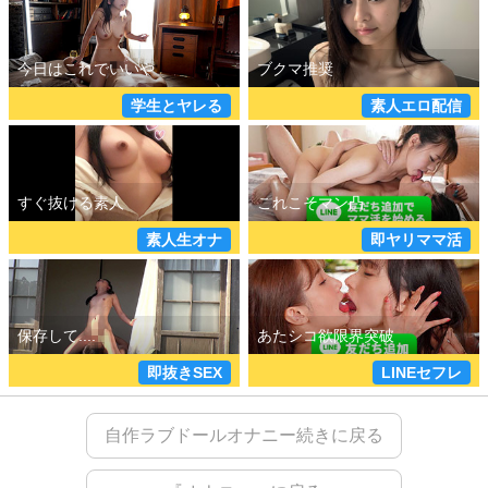
学生とヤレる
素人エロ配信
詳しく見る
詳しく見る
素人生オナ
即ヤリママ活
即抜きSEX
LINEセフレ
自作ラブドールオナニー続きに戻る