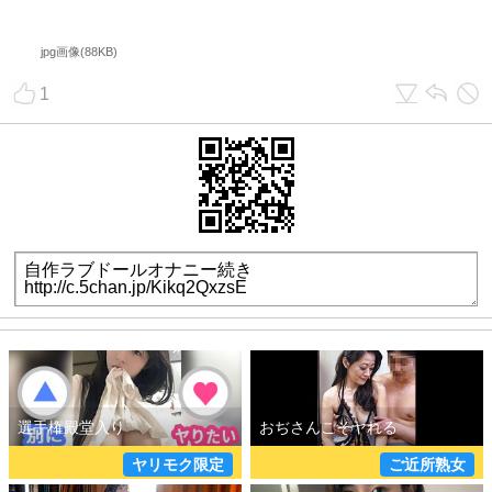
詳しく見る
詳しく見る
jpg画像(88KB)
1
ママ活初心者
LINEセフレ
詳しく見る
詳しく見る
夜遊びババア
学生とヤレる
ヤリモク限定
ご近所熟女