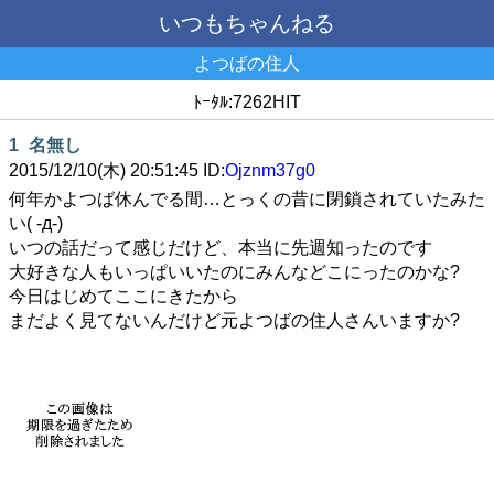
いつもちゃんねる
よつばの住人
ﾄｰﾀﾙ:7262HIT
1
名無し
2015/12/10(木) 20:51:45 ID:
Ojznm37g0
何年かよつば休んでる間…とっくの昔に閉鎖されていたみた
い( -д-)
いつの話だって感じだけど、本当に先週知ったのです
大好きな人もいっぱいいたのにみんなどこにったのかな?
今日はじめてここにきたから
まだよく見てないんだけど元よつばの住人さんいますか?