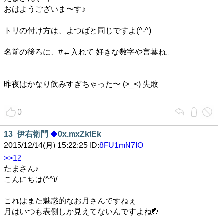
おはようございま〜す♪
トリの付け方は、よつばと同じですよ(^-^)
名前の後ろに、#←入れて 好きな数字や言葉ね。
昨夜はかなり飲みすぎちゃった〜 (>_<) 失敗
0
13
伊右衛門
◆
0x.mxZktEk
2015/12/14(月) 15:22:25 ID:
8FU1mN7IO
>>12
たまさん♪
こんにちは(^^)/
これはまた魅惑的なお月さんですねぇ
月はいつも表側しか見えてないんですよね