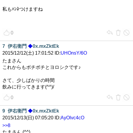
私もﾊﾝﾈつけますね
0
7
伊右衛門
◆
0x.mxZktEk
2015/12/12(土) 17:01:52 ID:
UHOnsY/6O
たまさん
これからもボチボチとヨロシクです♪
さて、少しばかりの時間
飲みに行ってきます(^^)/
0
9
伊右衛門
◆
0x.mxZktEk
2015/12/13(日) 07:05:20 ID:
AyOlvc4cO
>>8
たまさん (^^)