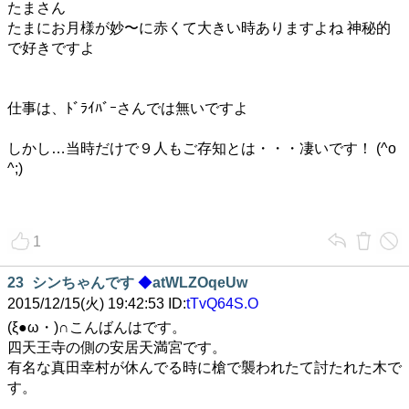
たまさん
たまにお月様が妙〜に赤くて大きい時ありますよね 神秘的
で好きですよ
仕事は、ﾄﾞﾗｲﾊﾞｰさんでは無いですよ
しかし…当時だけで９人もご存知とは・・・凄いです！ (^o
^;)
1
23
シンちゃんです
◆
atWLZOqeUw
2015/12/15(火) 19:42:53 ID:
tTvQ64S.O
(ξ●ω・)∩こんばんはです。
四天王寺の側の安居天満宮です。
有名な真田幸村が休んでる時に槍で襲われたて討たれた木で
す。