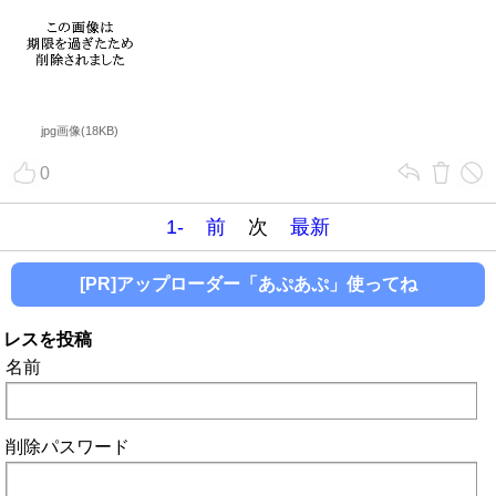
jpg画像(18KB)
0
1-
前
次
最新
[PR]アップローダー「あぷあぷ」使ってね
レスを投稿
名前
削除パスワード