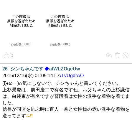
jpg画像(85KB)
jpg画像(88KB)
0
26
シンちゃんです
◆
atWLZOqeUw
2015/12/16(水) 01:09:14 ID:
/TvUgdrAO
(ξ●ω・)∩気にしないで、シンちゃんと書いてください。
上杉景虎は、前田慶二で有名ですね。お父ちゃんの上杉謙信
は、白装束が有名ですが普段着は女性の派手な着物を着てま
した。
信長が同盟を結ぶ時に百人一首と女性物の赤い派手な着物を
送ってます