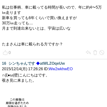
私は仕事柄、車に載ってる時間が長いので、年に約4〜5万
㎞走ります
新車を買っても6年くらいで買い換えますが
30万㎞走っても…
月まで到達出来ないとは、宇宙は広いな
たまさんは車に載られる方ですか？
0
16
シンちゃんです
◆
atWLZOqeUw
2015/12/14(月) 17:26:26 ID:
Ww2wkhwEO
∩(ξ●ω|壁|こんにちはです。
覗き見に来ました。