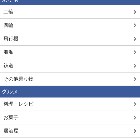
二輪
四輪
飛行機
船舶
鉄道
その他乗り物
グルメ
料理・レシピ
お菓子
居酒屋