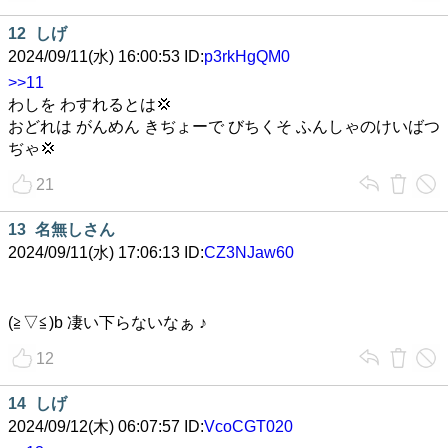
12
しげ
2024/09/11(水) 16:00:53 ID:
p3rkHgQM0
>>11
わしを わすれるとは💢
おどれは がんめん きぢょーで びちくそ ふんしゃのけいばつ
ぢゃ💢
21
13
名無しさん
2024/09/11(水) 17:06:13 ID:
CZ3NJaw60
(≧▽≦)b 凄い下らないなぁ ♪
12
14
しげ
2024/09/12(木) 06:07:57 ID:
VcoCGT020