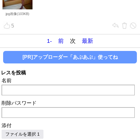
jpg画像(103KB)
5
1-
前
次
最新
[PR]アップローダー「あぷあぷ」使ってね
レスを投稿
名前
削除パスワード
添付
ファイルを選択 1