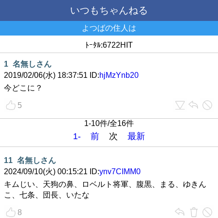
いつもちゃんねる
よつばの住人は
ﾄｰﾀﾙ:6722HIT
1
名無しさん
2019/02/06(水) 18:37:51 ID:
hjMzYnb20
今どこに？
5
1-10件/全16件
1-
前
次
最新
11
名無しさん
2024/09/10(火) 00:15:21 ID:
ynv7CIMM0
キムじい、天狗の鼻、ロベルト将軍、腹黒、まる、ゆきん
こ、七条、団長、いたな
8